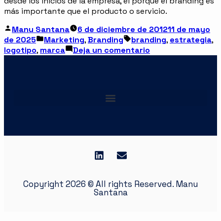
desde los inicios de la empresa, el porqué el branding es
más importante que el producto o servicio.
Manu Santana
6 de diciembre de 2012
11 de mayo
de 2025
Marketing
,
Branding
branding
,
estrategia
,
logotipo
,
marca
Deja un comentario
Copyright 2026 © All rights Reserved. Manu
Santana