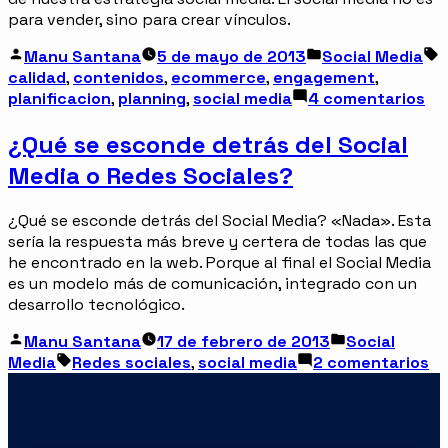
para vender, sino para crear vínculos.
Manu Santana
5 de mayo de 2013
Social Media
calidad
,
contenidos
,
ecommerce
,
engagement
,
planificacion
,
planning
,
social media
4 comentarios
¿Qué se esconde detrás del Social
Media o Redes Sociales?
¿Qué se esconde detrás del Social Media? «Nada». Esta
sería la respuesta más breve y certera de todas las que
he encontrado en la web. Porque al final el Social Media
es un modelo más de comunicación, integrado con un
desarrollo tecnológico.
Manu Santana
17 de febrero de 2013
Social
Media
Redes sociales
,
social media
2 comentarios