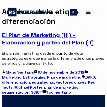
Archivos de la etiqueta:
diferenciación
El Plan de Marketing (III) –
Elaboración y partes del Plan (II)
El plan de marketing desde el punto de vista
estratégico es el que marca la diferencia de unos planes
de otros y la clave del éxito.
Manu Santana
18 de noviembre de 2012
Marketing
,
Estrategias
,
Plan de marketing
DAFO
,
diferenciación
,
estrategias
,
Factores claves
,
Key
facts
,
Michael Porter
,
plan de marketing
,
segmentación
,
SWOT
1 comentario