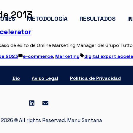
 de 2013
ONES​
METODOLOGÍA
RESULTADOS
I
celerator
aso de éxito de Online Marketing Manager del Grupo Tutto P
de 2023
e-commerce
,
Marketing
digital export accel
Bio
Aviso Legal
Política de Privacidad
 2026 © All rights Reserved. Manu Santana