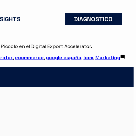
NSIGHTS
DIAGNOSTICO
iccolo en el Digital Export Accelerator.
erator
,
ecommerce
,
google españa
,
icex
,
Marketing